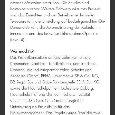
Mensch-Maschine-Interaktion. Die Shuttles sind
kostenlos nutzbar. Weitere Schwerpunkte des Projekts
sind das Einrichten und der Betrieb einer Leitstelle,
Teleoperation, die Umstellung auf bedarfsgerechten On-
Demand-Verkehr, die Automatisierung der Abläufe im
Innenraum und das testweise Fahren ohne Operator
Mobile Scheune
(Level 4).
Wer macht's?
Das Projektkonsortium umfasst zehn Partner: die
Kommunen Stadt Hof, Landkreis Hof und Landkreis
Kronach, die Industriepartner Valeo Schalter und
Sensoren GmbH, REHAU Automotive SE & Co. KG,
DB Regio Bus und Brose Fahrzeugteile SE & Co. KG
sowie die Hochschulpartner Hochschule Coburg,
Hochschule Hof und die Technische Universität
Wissenswerkstatt Schweinfurt e.V.
Chemnitz. Die Nuts One GmbH fungiert im
Unterauftrag als Projektbüro für das
Projektmanagement. Das Projekt wurde über die zwei