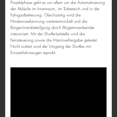
Projektphase geht es vor allem um die Automatisierung
der Abläufe im Innenraum, im Türbereich und in der
Fahrgastbetreuung. Gleichzeitig wird die
Hinderniserkennung weiterentwickelt und die
Bürger
innenbeteiligung durch Bürger
innenbeiräte
intensiviert. Mit der Shuttle-Leitstelle wird die
corhelper
Fernsteuerung sowie die Manöverfreigabe getestet.
Nicht zuletzt wird der Umgang der Shuttles mit
Einsatzfahrzeugen erprobt.
Rettungskette 5G