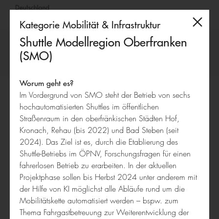
Kategorie Mobilität & Infrastruktur
Deutschland
Shuttle Modellregion Oberfranken
–
(SMO)
Land
Wettbewerb 2024
der
Ideen
Worum geht es?
Bildung
Im Vordergrund von SMO steht der Betrieb von sechs
Shuttle
hochautomatisierten Shuttles im öffentlichen
Modellregion
Straßenraum in den oberfränkischen Städten Hof,
Oberfranken
Kronach, Rehau (bis 2022) und Bad Steben (seit
(SMO)
2024). Das Ziel ist es, durch die Etablierung des
Shuttle-Betriebs im ÖPNV, Forschungsfragen für einen
Discover Beyond Borders
fahrerlosen Betrieb zu erarbeiten. In der aktuellen
Projektphase sollen bis Herbst 2024 unter anderem mit
der Hilfe von KI möglichst alle Abläufe rund um die
Mobilitätskette automatisiert werden – bspw. zum
Thema Fahrgastbetreuung zur Weiterentwicklung der