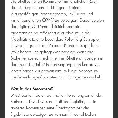
Die Shuttles helfen Kommunen im ländlichen Raum
dabei, Bürgerinnen und Bürger mit einem
DLRG Trainer-App
leistungsfähigen, finanzierbaren, inklusiven und
klimafreundlichen ÖPNV zu versorgen. Dabei spielen
der digitale On-Demand-Betrieb und die
Automatisierung möglichst aller Abläufe in der
Mobilitätskette eine besondere Rolle. Jörg Schrepfer,
Entwicklungsleiter bei Valeo in Kronach, sagt dazu:
„Wir haben uns gefragt was passiert, wenn die
Sicherheitsperson nicht mehr im Shuttle ist, sondern in
der Shuttle-Leitstelle? In den vergangenen knapp vier
Jahren haben wir gemeinsam im Projektkonsortium
Museum Virtuell
hierfür vielfältige Antworten und Lösungen entwickelt.“
Was ist das Besondere?
SMO besticht durch den hohen Forschungsanteil der
Partner und wird wissenschaftlich begleitet, um in
anderen Kommunen eine Übertragbarkeit der
Gesundheit
Ergebnisse aufzeigen zu können. In der aktuellen